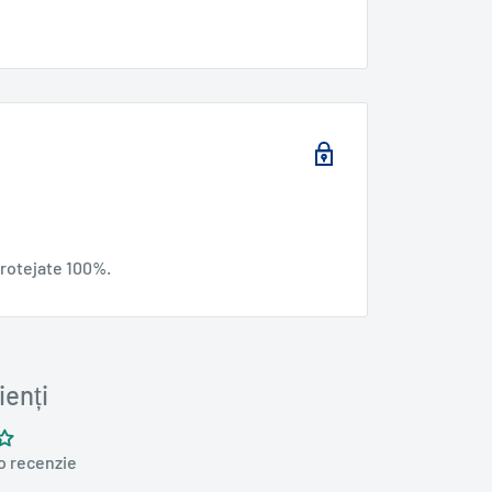
protejate 100%.
ienți
 o recenzie