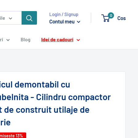
Login / Signup
0
Cos
ile
Contul meu
ri
Blog
Idei de cadouri
icul demontabil cu
belnita - Cilindru compactor
t de construit utilaje de
rie
miseste 13%