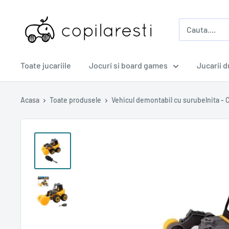
Sari
copilaresti.ro
la
continut
Toate jucariile
Jocuri si board games
Jucarii 
Acasa
Toate produsele
Vehicul demontabil cu surubelnita - C