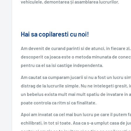
vehiculele, demontarea și asamblarea lucrurilor.
Hai sa copilaresti cu noi!
Am devenit de curand parinti si de atunci, in fiecare zi,
descoperit ca joaca este o metoda minunata de conecta
pentru ca el sa isi castige independenta.
Am cautat sa cumparam jucarii si nu a fost un lucru simp
distrag de la lucrurile simple. Nu ne intelegeti gresit,
un bebelus exista mult mai mult spatiu de invatare in ac
poate controla ca ritm si ca finalitate.
Apoi am invatat ca cel mai bun lucru pe care il putem f
echilibrati, in tot si toate. Asa ca s-a umplut casa de j