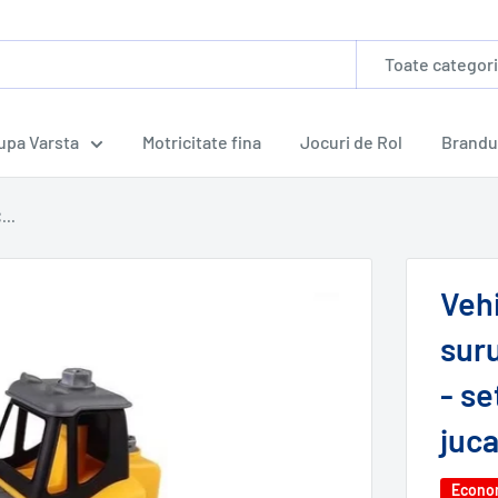
Toate categori
dupa Varsta
Motricitate fina
Jocuri de Rol
Brandu
...
Veh
suru
- se
juca
Econo