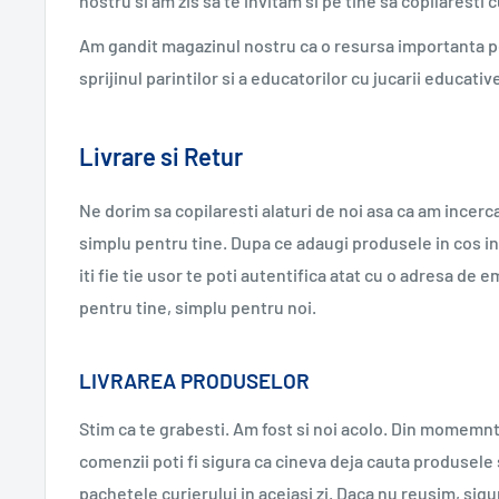
nostru si am zis sa te invitam si pe tine sa copilaresti c
Am gandit magazinul nostru ca o resursa importanta pe
sprijinul parintilor si a educatorilor cu jucarii educative
Livrare si Retur
Ne dorim sa copilaresti alaturi de noi asa ca am ince
simplu pentru tine. Dupa ce adaugi produsele in cos in
iti fie tie usor te poti autentifica atat cu o adresa de 
pentru tine, simplu pentru noi.
LIVRAREA PRODUSELOR
Stim ca te grabesti. Am fost si noi acolo. Din momemnt
comenzii poti fi sigura ca cineva deja cauta produsele
pachetele curierului in aceiasi zi. Daca nu reusim, sig