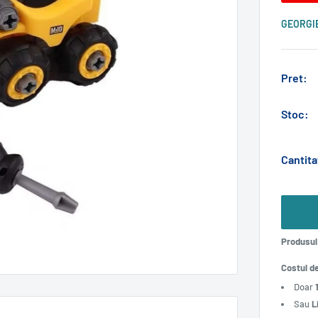
GEORGI
Pret:
Stoc:
Cantita
Produsul 
Costul d
Doar
Sau
L