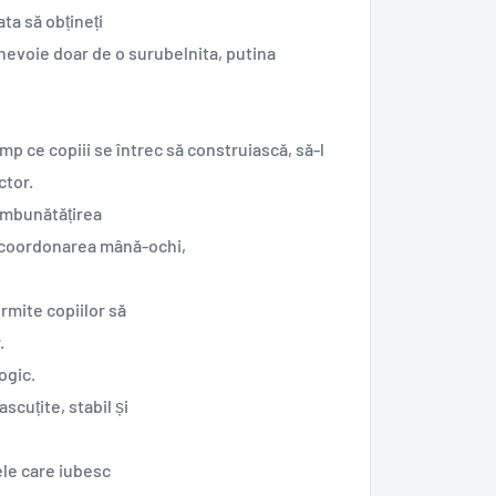
ata să obțineți
nevoie doar de o surubelnita, putina
p ce copiii se întrec să construiască, să-l
ctor
.
i îmbunătățirea
e, coordonarea mână-ochi,
rmite copiilor să
.
ogic.
ascuțite, stabil și
ele care iubesc