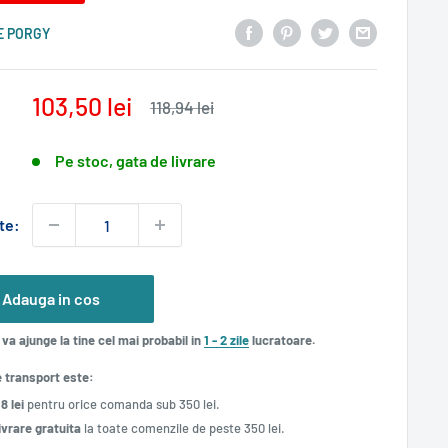
E PORGY
Pret
103,50 lei
Pret
118,94 lei
normal
redus
Pe stoc, gata de livrare
te:
Adauga in cos
va ajunge la tine cel mai probabil in
1 - 2 zile
lucratoare.
e transport este:
18 lei
pentru orice comanda sub 350 lei.
ivrare gratuita
la toate comenzile de peste 350 lei.