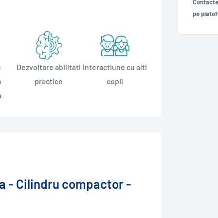
Contacte
pe plato
e
Dezvoltare abilitati
Interactiune cu alti
a
practice
copii
a
a - Cilindru compactor -
e