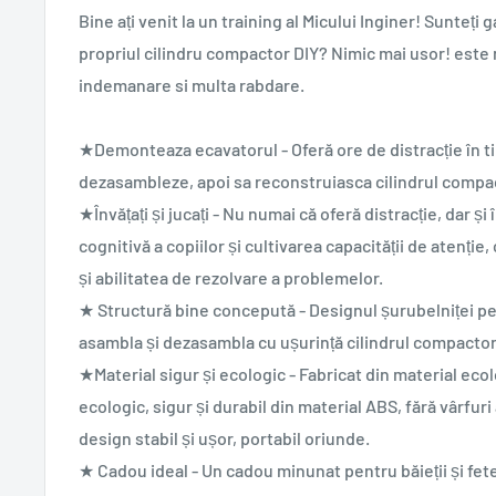
Bine ați venit la un training al Micului Inginer! Sunteți g
propriul cilindru compactor DIY? Nimic mai usor! este 
indemanare si multa rabdare.
★Demonteaza ecavatorul - Oferă ore de distracție în tim
dezasambleze, apoi sa reconstruiasca
cilindrul compa
★Învățați și jucați - Nu numai că oferă distracție, dar ș
cognitivă a copiilor și cultivarea capacității de atenți
și abilitatea de rezolvare a problemelor.
★ Structură bine concepută - Designul șurubelniței pe
asambla și dezasambla cu ușurință
cilindrul compactor
★Material sigur și ecologic - Fabricat din material ecol
ecologic, sigur și durabil din material ABS, fără vârfuri 
design stabil și ușor, portabil oriunde.
★ Cadou ideal - Un cadou minunat pentru băieții și fet