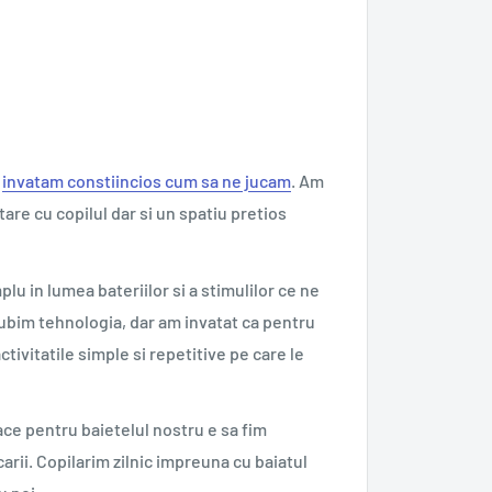
invatam constiincios cum sa ne jucam
. Am
re cu copilul dar si un spatiu pretios
lu in lumea bateriilor si a stimulilor ce ne
 iubim tehnologia, dar am invatat ca pentru
tivitatile simple si repetitive pe care le
ace pentru baietelul nostru e sa fim
ucarii. Copilarim zilnic impreuna cu baiatul