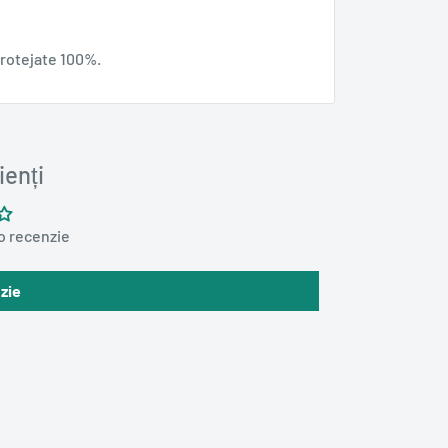
protejate 100%.
ienți
 o recenzie
zie