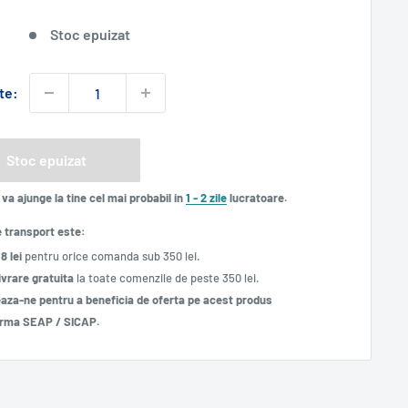
normal
redus
Stoc epuizat
te:
Stoc epuizat
va ajunge la tine cel mai probabil in
1 - 2 zile
lucratoare.
e transport este:
18 lei
pentru orice comanda sub 350 lei.
ivrare gratuita
la toate comenzile de peste 350 lei.
aza-ne pentru a beneficia de oferta pe acest produs
frma SEAP / SICAP.