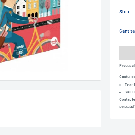
Stoc:
Cantita
Produsul 
Costul d
Doar
Sau
L
Contacte
pe plato