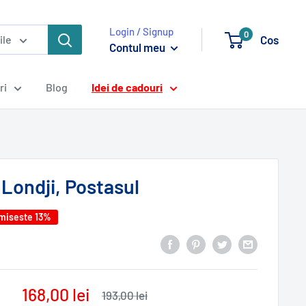
Login / Signup
0
Cos
ile
Contul meu
ri
Blog
Idei de cadouri
Londji, Postasul
miseste 13%
Pret
168,00 lei
Pret
193,00 lei