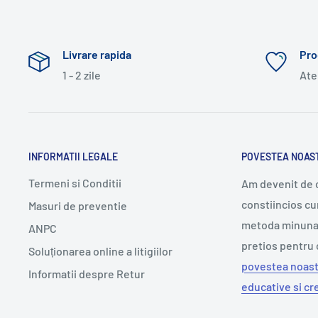
Livrare rapida
Pro
1 - 2 zile
Ate
INFORMATII LEGALE
POVESTEA NOAS
Termeni si Conditii
Am devenit de cu
constiincios cu
Masuri de preventie
metoda minunata
ANPC
pretios pentru 
Soluționarea online a litigiilor
povestea noast
Informatii despre Retur
educative si cr