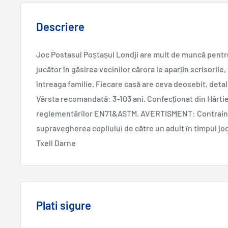
Descriere
Joc Postasul Poștașul Londji are mult de muncă pentru 
jucător în găsirea vecinilor cărora le aparțin scrisorile
întreaga familie. Fiecare casă are ceva deosebit, detali
Vârsta recomandată: 3-103 ani. Confecționat din Hârtie
reglementărilor EN71&ASTM. AVERTISMENT: Contraindi
supravegherea copilului de către un adult în timpul joc
Txell Darne
Plati sigure