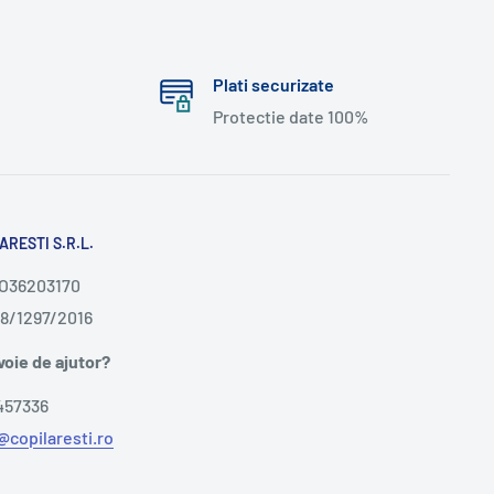
Plati securizate
Protectie date 100%
ARESTI S.R.L.
RO36203170
08/1297/2016
voie de ajutor?
457336
@copilaresti.ro