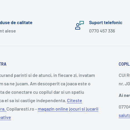
duse de calitate
Suport telefonic
nt alese
0770 457 336
TRA
COPIL
rand parinti si de atunci, in fiecare zi, invatam
CUI 
m sa ne jucam. Am descoperit ca joaca este o
nr. J
 de conectare cu copilul dar si un spatiu
Ai ne
ca el sa isi castige independenta.
Citeste
0770
ra.
Copilaresti.ro -
magazin online jocuri si jucarii
salut
eative